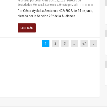
Publicado por
César Ayala
|
Oct 22, 2022
|
Derecho de
Sociedades
,
Mercantil
,
Sentencias
,
Uncategorized
|
Por César Ayala La Sentencia 492/2022, de 24 de junio,
dictada por la Sección 28ª de la Audiencia...
LEER MÁS
1
2
3
…
67