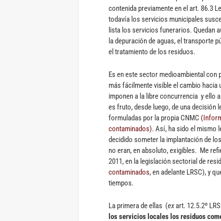
contenida previamente en el art. 86.3 Le
todavía los servicios municipales susce
lista los servicios funerarios. Quedan a
la depuración de aguas, el transporte pú
el tratamiento de los residuos.
Es en este sector medioambiental con p
más fácilmente visible el cambio hacia 
imponen a la libre concurrencia y ello
es fruto, desde luego, de una decisión 
formuladas por la propia CNMC
(Infor
contaminados).
Así, ha sido el mismo l
decidido someter la implantación de lo
no eran, en absoluto, exigibles. Me ref
2011, en la legislación sectorial de res
contaminados
, en adelante LRSC), y qu
tiempos.
La primera de ellas (
ex
art. 12.5.2º LRS
los servicios locales los residuos co