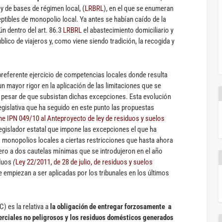
y de bases de régimen local, (
LRBRL
), en el que se enumeran
ptibles de monopolio local. Ya antes se habían caído de la
ún dentro del art. 86.3
LRBRL
el abastecimiento domiciliario y
blico de viajeros y, como viene siendo tradición, la recogida y
referente ejercicio de competencias locales donde resulta
un mayor rigor en la aplicación de las limitaciones que se
 a pesar de que subsistan dichas excepciones. Esta evolución
legislativa que ha seguido en este punto las propuestas
me IPN 049/10 al Anteproyecto de ley de residuos y suelos
egislador estatal que impone las excepciones el que ha
s monopolios locales a ciertas restricciones que hasta ahora
iero a dos cautelas mínimas que se introdujeron en el año
iduos
(
Ley 22/2011, de 28 de julio, de residuos y suelos
e empiezan a ser aplicadas por los tribunales en los últimos
C) es la relativa a
la obligación de entregar forzosamente a
merciales no peligrosos y los residuos domésticos generados