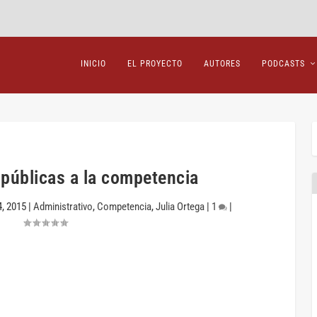
INICIO
EL PROYECTO
AUTORES
PODCASTS
 públicas a la competencia
, 2015
|
Administrativo
,
Competencia
,
Julia Ortega
|
1
|