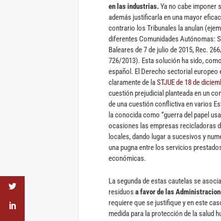
en las industrias.
Ya no cabe imponer s
además justificarla en una mayor eficaci
contrario los Tribunales la anulan (eje
diferentes Comunidades Autónomas: ST
Baleares de 7 de julio de 2015, Rec. 26
726/2013). Esta solución ha sido, como
español. El Derecho sectorial europeo 
claramente de la
STJUE de 18 de diciem
cuestión prejudicial planteada en un conf
de una cuestión conflictiva en varios E
la conocida como “guerra del papel usa
ocasiones las empresas recicladoras de
locales, dando lugar a sucesivos y nu
una pugna entre los servicios prestados
económicas.
La segunda de estas cautelas se asocia 
residuos
a favor de las Administracion
requiere que se justifique y en este ca
medida para la protección de la salud 