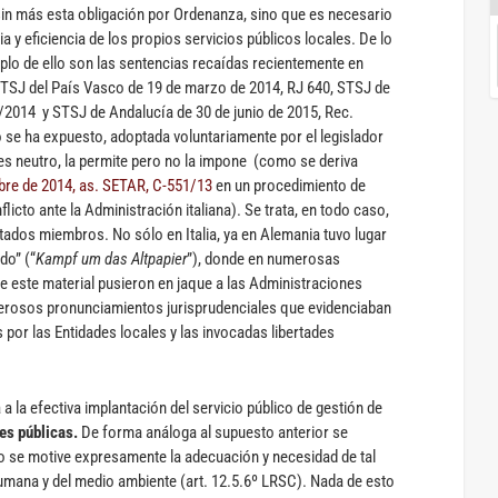
in más esta obligación por Ordenanza, sino que es necesario
a y eficiencia de los propios servicios públicos locales. De lo
mplo de ello son las sentencias recaídas recientemente en
SJ del País Vasco de 19 de marzo de 2014, RJ 640, STSJ de
6/2014 y STSJ de Andalucía de 30 de junio de 2015, Rec.
 se ha expuesto, adoptada voluntariamente por el legislador
es neutro, la permite pero no la impone (como se deriva
bre de 2014, as. SETAR, C-551/13
en un procedimiento de
licto ante la Administración italiana). Se trata, en todo caso,
stados miembros. No sólo en Italia, ya en Alemania tuvo lugar
do” (“
Kampf um das Altpapier
”), donde en numerosas
 este material pusieron en jaque a las Administraciones
merosos pronunciamientos jurisprudenciales que evidenciaban
 por las Entidades locales y las invocadas libertades
a la efectiva implantación del servicio público de gestión de
es públicas.
De forma análoga al supuesto anterior se
so se motive expresamente la adecuación y necesidad de tal
humana y del medio ambiente (art. 12.5.6º LRSC). Nada de esto