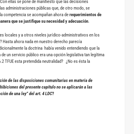
Con ellas se pone de manifiesto que las decisiones
las administraciones públicas que, de otro modo, se
e la competencia se acompañan ahora de
requerimientos de
manera que se justifique su necesidad y adecuación
.
s locales y a otros niveles jurídico-administrativos en los
s? Hasta ahora nada en nuestro derecho parecía
icionalmente la doctrina había venido entendiendo que la
 de un servicio público era una opción legislativa tan legítima
6.2 TFUE esta pretendida neutralidad? ¿No es ésta la
cación de las disposiciones comunitarias en materia de
hibiciones del presente capítulo no se aplicarán a las
ción de una ley” del art. 4 LDC
?