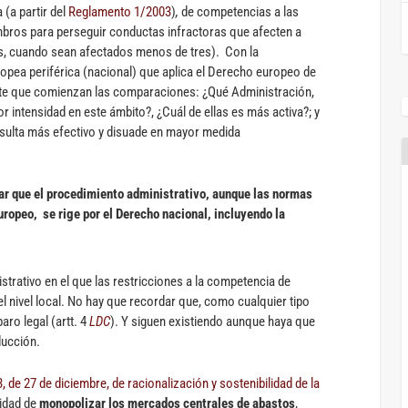
 (a partir del
Reglamento 1/2003
)
,
de competencias a las
bros para perseguir conductas infractoras que afecten a
es, cuando sean afectados menos de tres). Con la
opea periférica (nacional) que aplica el Derecho europeo de
te que comienzan las comparaciones: ¿Qué Administración,
 intensidad en este ámbito?, ¿Cuál de ellas es más activa?; y
esulta más efectivo y disuade en mayor medida
ar que el procedimiento administrativo, aunque las normas
ropeo, se rige por el Derecho nacional, incluyendo la
nistrativo en el que las restricciones a la competencia de
el nivel local. No hay que recordar que, como cualquier tipo
aro legal (artt. 4
LDC
). Y siguen existiendo aunque haya que
ducción.
 de 27 de diciembre, de racionalización y sostenibilidad de la
lidad de
monopolizar los mercados centrales de abastos
,