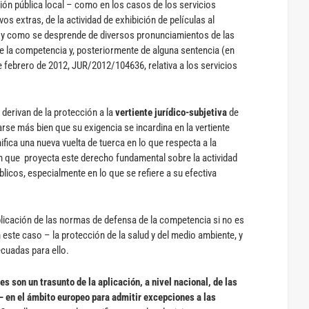
ión pública local – como en los casos de los servicios
os extras, de la actividad de exhibición de películas al
tal y como se desprende de diversos pronunciamientos de las
 la competencia y, posteriormente de alguna sentencia (en
de febrero de 2012, JUR/2012/104636, relativa a los servicios
 derivan de la protección a la
vertiente jurídico-subjetiva
de
rse más bien que su exigencia se incardina en la vertiente
ifica una nueva vuelta de tuerca en lo que respecta a la
n que proyecta este derecho fundamental sobre la actividad
blicos, especialmente en lo que se refiere a su efectiva
aplicación de las normas de defensa de la competencia si no es
 este caso – la protección de la salud y del medio ambiente, y
cuadas para ello.
s son un trasunto de la aplicación, a nivel nacional, de las
– en el ámbito europeo para admitir excepciones a las