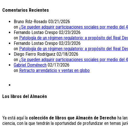
Comentarios Recientes
Bruno Rdz-Rosado
03/21/2026
on
¿Se pueden adquirir participaciones sociales por medio del 
Fernando Lostao Crespo
02/23/2026
on
Patología de un régimen regulatorio: a propósito del Real De
Fernando Lostao Crespo
02/23/2026
on
Patología de un régimen regulatorio: a propósito del Real De
Diego Fierro Rodríguez
02/18/2026
on
¿Se pueden adquirir participaciones sociales por medio del 
Gabriel Doménech
02/17/2026
on
Retracto arrendaticio y ventas en globo
Los libros del Almacén
Ya está aquí la
colección de libros que Almacén de Derecho
ha lan
ciencia, con la que tendrán la oportunidad de profundizar en temas jurí