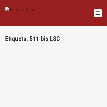
Etiqueta:
511 bis LSC
Algunas observaciones adicionales sobre los
efectos de la falta de autorización de la junta
en relación con las operaciones del artículo 160
f) y 511 bis LSC*
por
Jesús Alfaro
|
Oct 15, 2025
|
Jesús Alfaro
,
Mercantil
,
Quaestiones
|
1
|
Por Jesús Alfaro Águila-Real Esta entrada es continuación