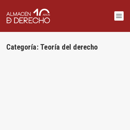
Categoría:
Teoría del derecho
Golpe de mano a la autonomía privada
por
Cándido Paz-Ares
|
Ago 1, 2026
|
Cándido Paz-Ares
,
Civil
,
Sentencias
,
Teoría del derecho
|
0
|
Por Cándido Paz-Ares* Sobre la STS 949/2026 1. Me refiero
a la inopinada sentencia de 18 de...
LEER MÁS