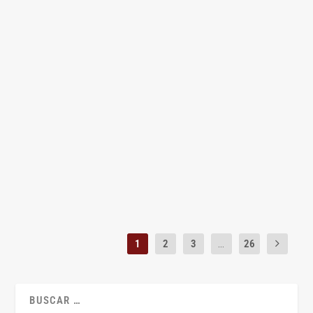
LEER MÁS
Personalidad jurídica y representación
por
Jesús Alfaro
|
Sep 18, 2025
|
Civil
,
Jesús Alfaro
,
Lecciones
,
Teoría del
derecho
|
0
|
Por Jesús Alfaro Águila-Real No me parece exagerado decir
que persona jurídica y representación...
LEER MÁS
1
2
3
...
26