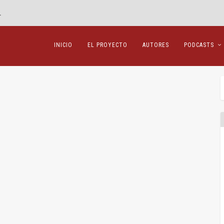
.
INICIO
EL PROYECTO
AUTORES
PODCASTS
ulta y la penitencia de la Liga ACB
rancisco Marcos
,
Sentencias
|
0
|
ños he utilizado en alguna ocasión como arranque en...