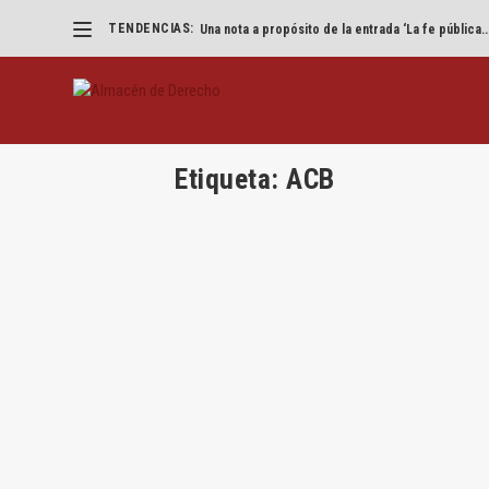
TENDENCIAS:
Una nota a propósito de la entrada ‘La fe pública..
Etiqueta:
ACB
Baloncesto y libre competencia: la m
por
Francisco Marcos
|
May 10, 2017
|
Competencia
,
F
Por Francisco Marcos La NBA En los últimos a
LEER MÁS