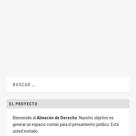
Igualdad y delitos de género (II)
por
Juan Antonio Lascuraín
|
Abr 9, 2019
|
Juan Antonio Lascurain
,
Legislación
,
Penal
|
0
|
Por Juan Antonio Lascuraín* ¿Es razonable diferenciar en
las normas penales? ¿Es...
LEER MÁS
EL PROYECTO
Bienvenido al
Almacén de Derecho
. Nuestro objetivo es
generar un espacio común para el pensamiento jurídico. Está
usted invitado.