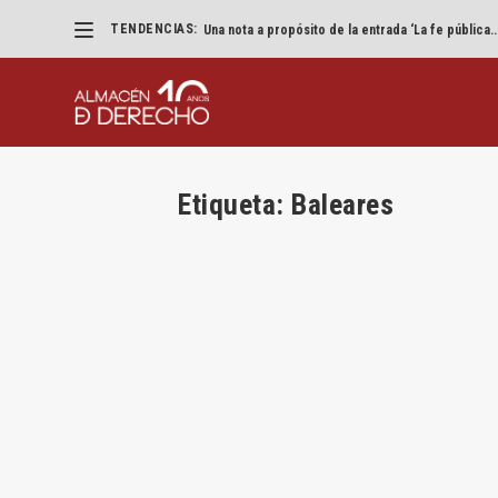
TENDENCIAS:
«Eliminad los VTC pero que parezca un accidente
Etiqueta:
Baleares