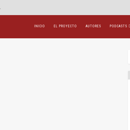
.
INICIO
EL PROYECTO
AUTORES
PODCASTS
ones
,
Teoría del derecho
|
0
|
he Goodness Paradox, 2019 “Nuestra extrema...