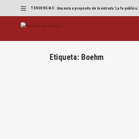
TENDENCIAS:
Una nota a propósito de la entrada ‘La fe pública..
Etiqueta:
Boehm
La domesticación del hombre
por
Jesús Alfaro
|
Dic 11, 2021
|
Jesús Alfaro
,
Recensi
A propósito del libro de Richard Wrangham, T
LEER MÁS