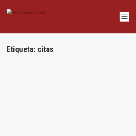
Etiqueta:
citas
La ilusión de la transparencia
por
Hugo A. Acciarri
|
Ene 2, 2026
|
Civil
,
Hugo A. Acciarri
,
Quaestiones
,
transparencia
|
0
|
Por Hugo Acciarri Sobre deberes de revelar el uso de IA
(disclosures) y citas a IA en escritos...
LEER MÁS