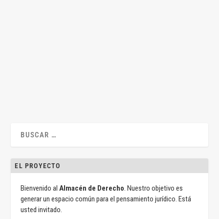
Despido objetivo por absentismo laboral
por
Luisa María Gómez Garrido
|
Feb 4, 2020
|
Laboral
,
Legislación
,
Luisa María Gómez Garrido
|
3
|
Por Luisa María Gómez Garrido … y algunas de sus
sorpresas que...
LEER MÁS
EL PROYECTO
Bienvenido al
Almacén de Derecho
. Nuestro objetivo es
generar un espacio común para el pensamiento jurídico. Está
usted invitado.