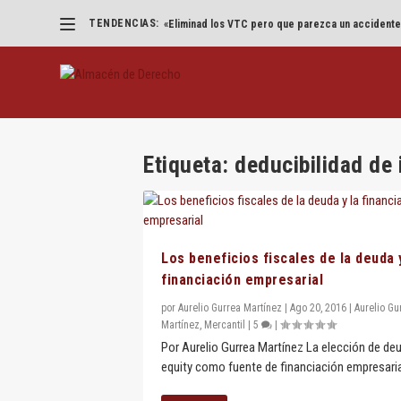
TENDENCIAS:
«Eliminad los VTC pero que parezca un accidente
Etiqueta:
deducibilidad de 
Los beneficios fiscales de la deuda 
financiación empresarial
por
Aurelio Gurrea Martínez
|
Ago 20, 2016
|
Aurelio Gu
Martínez
,
Mercantil
|
5
|
Por Aurelio Gurrea Martínez La elección de de
equity como fuente de financiación empresarial