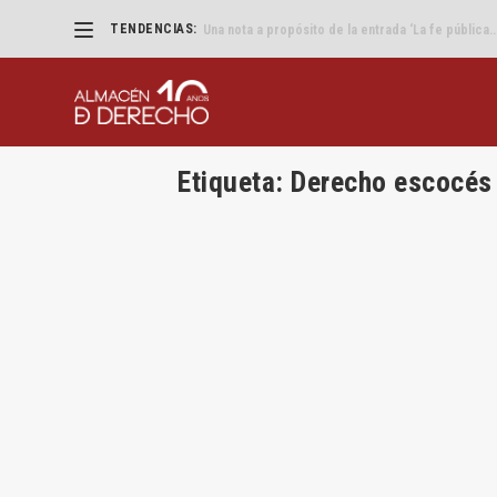
TENDENCIAS:
«Eliminad los VTC pero que parezca un accidente
Etiqueta:
Derecho escocés