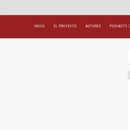
.
INICIO
EL PROYECTO
AUTORES
PODCASTS
isión de Javert
uel Ruiz
,
Teoría del derecho
|
0
|
o no debe escapar a la observancia de la...