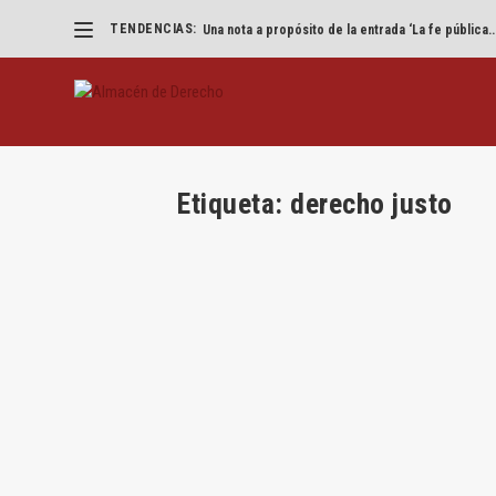
TENDENCIAS:
Una nota a propósito de la entrada ‘La fe pública..
Etiqueta:
derecho justo
La ejemplaridad de Sócrates y la dec
por
Miguel Ruiz Muñoz
|
Nov 26, 2019
|
Lecciones
,
Mig
Miguel Ruiz Muñoz Cómo y por qué un ciudadan
LEER MÁS