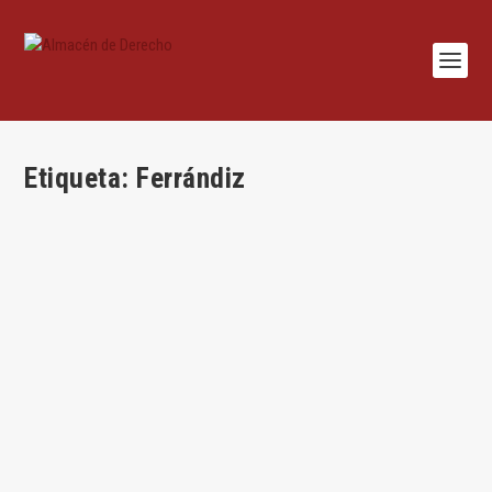
Etiqueta:
Ferrándiz
Exhibición de pruebas en procedimientos de
daños antitrust (I)
por
Pablo Ferrandiz Avendano
|
Jul 17, 2017
|
Competencia
,
Mercantil
,
Procesal
|
0
|
Por Pablo Ferrándiz Introducción y antecedentes Aunque la
actividad preparatoria del litigio...
LEER MÁS