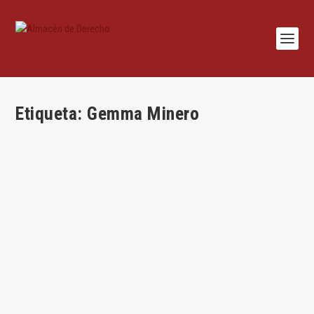
Etiqueta:
Gemma Minero
¿Existen confines al derecho al olvido en
Internet?
por
Gemma Minero
|
Feb 10, 2018
|
Civil
,
Sentencias
|
0
|
Por Gemma Minero Introducción Desde la célebre sentencia
del Tribunal de Justicia de la...
LEER MÁS