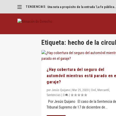
TENDENCIAS:
Una nota a propósito de la entrada ‘La fe pública..
Etiqueta:
hecho de la circu
¿Hay cobertura del seguro del
automóvil mientras está parado en e
garaje?
por
Jesús Quijano
|
Mar 25, 2020
|
Civil
,
Mercantil
,
Sentencias
|
0
|
Por Jesús Quijano El caso de la Sentencia de
Tribunal Supremo de 17 de diciembre de...