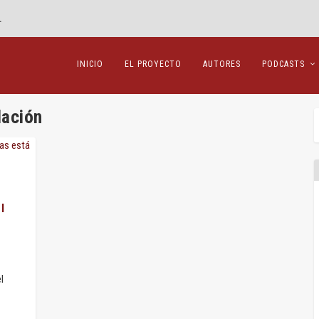
.
INICIO
EL PROYECTO
AUTORES
PODCASTS
lación
l
l