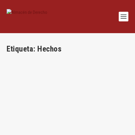
Etiqueta:
Hechos
¿Única respuesta correcta en materia de hechos
y su prueba?
por
Juan Antonio García Amado
|
May 4, 2016
|
Juan Antonio García
Amado
,
Teoría del derecho
|
1
|
Por Juan Antonio García Amado En teoría del Derecho, y más
concretamente en tema de teoría de la...
LEER MÁS