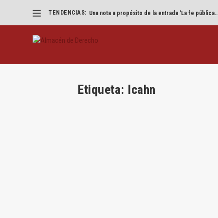
TENDENCIAS:
Una nota a propósito de la entrada ‘La fe pública..
Etiqueta:
Icahn
Caso: Xerox-Fuji
por
Jesús Alfaro
|
May 21, 2018
|
Casos
,
Jesús Alfaro
,
Por Jesús Alfaro Águila-Real El «interés en el a
LEER MÁS