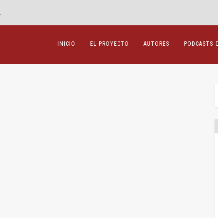
.
INICIO
EL PROYECTO
AUTORES
PODCASTS
Mercantil
|
0
|
sunto» del artículo 226 LSC vs. el «conflicto de...