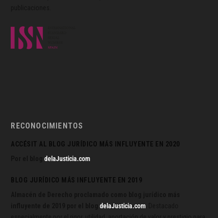
publicaciones.
RECONOCIMIENTOS
ACCÉSIT AL BLOG JURÍDICO MÁS INFLUYENTE EN 2020
Por el blog
delaJusticia.com
BLOG JURÍDICO MÁS INFLUYENTE EN 2019
Almacén de Derecho proclamado como blog jurídico más
influyente de 2019 por el blog
delaJusticia.com
. Destacado
especialmente por el rigor, utilidad, aportación de valor y prestigio para