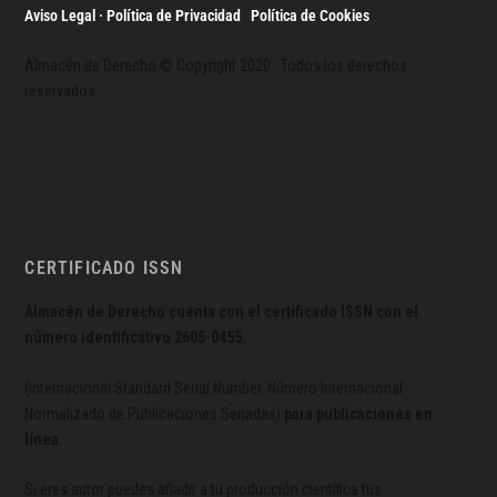
Aviso Legal · Política de Privacidad
·
Política de Cookies
Almacén de Derecho © Copyright 2020 · Todos los derechos
reservados
CERTIFICADO ISSN
Almacén de Derecho cuenta con el certificado ISSN con el
número identificativo
2605-0455.
(Internacional Standard Serial Number, Número Internacional
Normalizado de Publicaciones Seriadas)
para publicaciones en
línea.
Si eres autor puedes añadir a tu producción científica tus