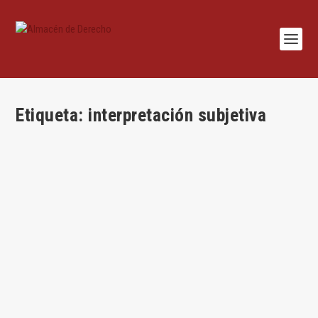
Etiqueta:
interpretación subjetiva
La interpretación y sus argumentos (III): el
argumento de la voluntad del legislador
por
Juan Antonio García Amado
|
Mar 17, 2016
|
Juan Antonio García
Amado
,
Lecciones
,
Teoría del derecho
|
0
|
Por Juan Antonio García Amado Este argumento es el que
toma como criterio o guía la voluntad del...
LEER MÁS