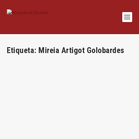
Etiqueta:
Mireia Artigot Golobardes
Tarjetas revolving, usura e inseguridad jurídica
por
Mireia Artigot Golobardes
|
Abr 15, 2020
|
Civil
,
Mercantil
,
Sentencias
|
9
|
Por Mireia Artigot Golobardes . Reflexiones sobre la
Sentencia del Tribunal Supremo 149/2020 y el...
LEER MÁS