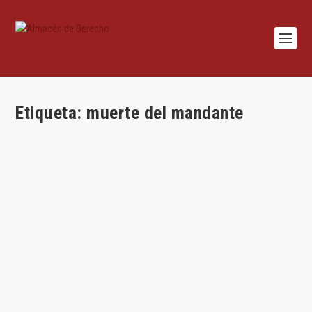
Etiqueta:
muerte del mandante
El artículo 1738 del Código civil
por
José María Miquel
|
Dic 4, 2025
|
Casos
,
Civil
,
José María Miquel
González
|
0
|
Por José María Miquel …. El caso …. «Don Ezequias (demanda
a)… su hermano don Jenaro y...
LEER MÁS