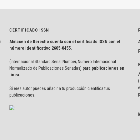
CERTIFICADO ISSN
n
Almacén de Derecho cuenta con el certificado ISSN con el
número identificativo
2605-0455.
P
(Internacional Standard Serial Number, Número Internacional
Normalizado de Publicaciones Seriadas)
para publicaciones en
línea.
i
e
Si eres autor puedes añadir a tu producción científica tus
p
publicaciones.