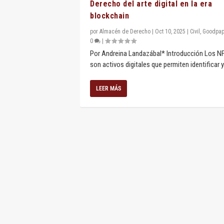
Derecho del arte digital en la era
blockchain
por
Almacén de Derecho
|
Oct 10, 2025
|
Civil
,
Goodpap
0
|
Por Andreina Landazábal* Introducción Los N
son activos digitales que permiten identificar y.
LEER MÁS