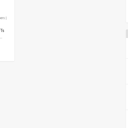
ers
|
FTs
..