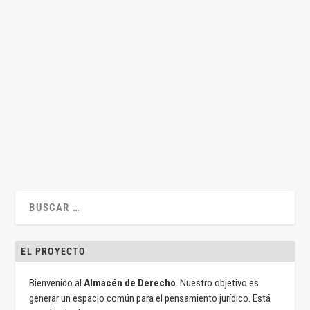
¿Qué valor tienen los estándares ISO/UNE para
los programas de cumplimiento?
por
Adan Nieto
|
Nov 9, 2023
|
Adán Nieto
,
Juan Antonio Lascurain
,
Penal
,
Uncategorized
|
0
|
Por Juan Antonio Lascuraín y Adán Nieto Son ya varios los
procesos penales contra personas...
LEER MÁS
EL PROYECTO
Bienvenido al
Almacén de Derecho
. Nuestro objetivo es
generar un espacio común para el pensamiento jurídico. Está