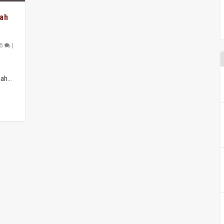
oah
5
|
ah...