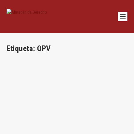
Etiqueta:
OPV
La posición de los inversores institucionales en
la responsabilidad por folleto
por
Miguel Iribarren
|
May 23, 2016
|
Miguel Iribarren
|
4
|
Por Miguel Iribarren Blanco Introducción Cuando una entidad
solicita la admisión a negociación de...
LEER MÁS