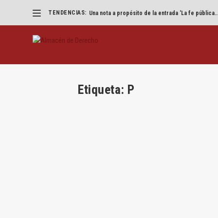
TENDENCIAS:
Una nota a propósito de la entrada ‘La fe pública..
Etiqueta:
P
Good papers: las diferencias entre l
establecimiento
por
Juan Gutiérrez de Esteban
|
Nov 24, 2017
|
Goodpa
Por Juan Gutiérrez de Esteban Los hechos rele
LEER MÁS