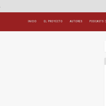
.
INICIO
EL PROYECTO
AUTORES
PODCASTS
a Abogado General y el TJUE sobre la libertad de
pers
,
Internacional
,
Mercantil
,
Sentencias
|
0
|
vantes son los siguientes*: Polbud es una sociedad de...