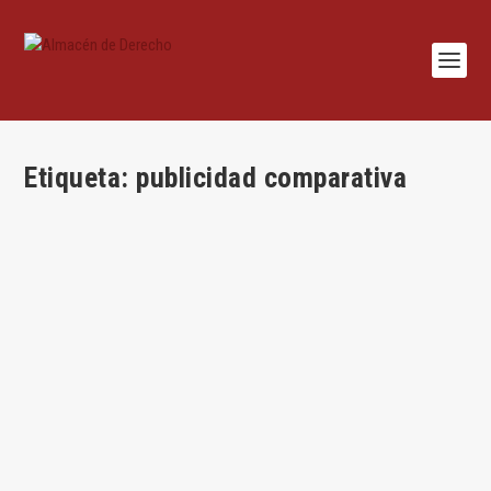
Etiqueta:
publicidad comparativa
Publicidad de tono excluyente y publicidad
comparativa
por
Aurea Suñol
|
Mar 5, 2018
|
Aurea Suñol
,
Mercantil
,
Sentencias
|
0
|
Por Aurea Suñol Comentario a la Sentencia de Audiencia
Provincial de Madrid de 17 de...
LEER MÁS