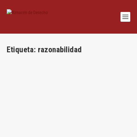
Etiqueta:
razonabilidad
Estándares de conducta y responsabilidad
jurídica (lex artis, buen padre de familia,
persona razonable…)
por
Juan Antonio García Amado
|
Nov 26, 2018
|
Civil
,
Juan Antonio García
Amado
,
Lecciones
,
Teoría del derecho
|
0
|
Juan Antonio García Amado* La calificación jurídica El
sistema jurídico califica conductas,...