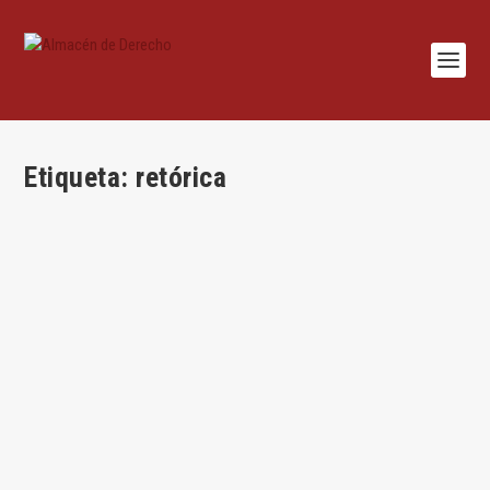
Etiqueta:
retórica
Vademécum del buen conferenciante. (II).
Formas y parafernalias
por
Juan Antonio García Amado
|
Sep 28, 2015
|
Habilidades
,
Juan
Antonio García Amado
|
2
|
Por Juan Antonio García Amado (la primera parte aquí) 7.
¿Vestuario? En una conferencia o evento...
LEER MÁS