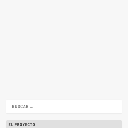
Vademácum del buen conferenciante. (I) Formas
y parafernalias
por
Juan Antonio García Amado
|
Sep 12, 2015
|
Habilidades
,
Juan
Antonio García Amado
|
1
|
Por Juan Antonio García Amado No sé cuántas conferencias
y ponencias habré visto y oído,...
LEER MÁS
EL PROYECTO