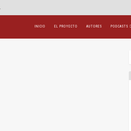
.
INICIO
EL PROYECTO
AUTORES
PODCASTS
io Lascurain
,
Lecciones
,
Penal
|
0
|
 “Prisión provisional” y “prisión preventiva” son...