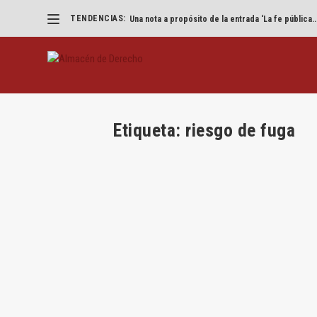
TENDENCIAS:
Una nota a propósito de la entrada ‘La fe pública..
Etiqueta:
riesgo de fuga
Prisión provisional mínima (I)
por
Juan Antonio Lascuraín
|
Nov 11, 2017
|
Juan Anton
Por Juan Antonio Lascuraín Prisión y provisional
LEER MÁS