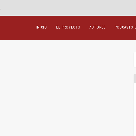
.
INICIO
EL PROYECTO
AUTORES
PODCASTS
ervier del Tribunal General
ntil
,
Sentencias
|
0
|
limitación del mercado relevante En la...