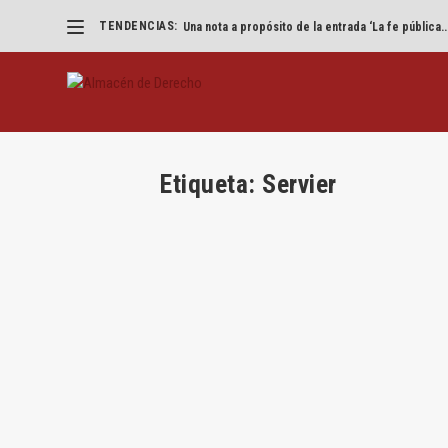
TENDENCIAS:
Una nota a propósito de la entrada ‘La fe pública..
Etiqueta:
Servier
Mercado relevante en la sentencia S
por
Richard Tepper
|
Dic 18, 2018
|
Competencia
,
Merca
Por Richard Tepper Ideas generales sobre la de
LEER MÁS