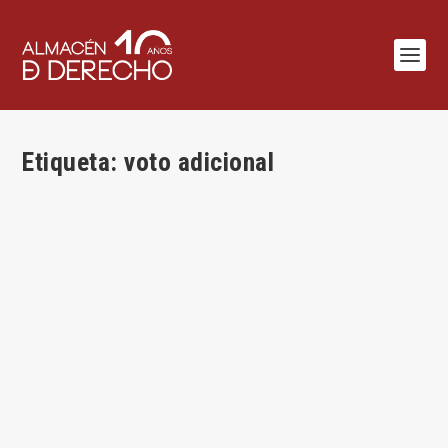
Etiqueta:
voto adicional
El voto doble por lealtad
por
Isabel Fernández Torres
|
Dic 15, 2019
|
Legislación
,
Mercantil
|
0
|
Por Isabel Fernández Torres A propósito del Anteproyecto
de reforma de la Ley de...
LEER MÁS