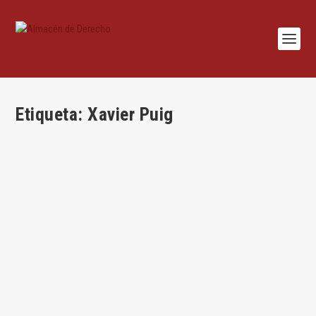
Etiqueta:
Xavier Puig
Economía digital y Derecho de la Competencia
por
Almacén de Derecho
|
Feb 2, 2017
|
Competencia
|
1
|
Por Xavier Puig Soler y Susanna Grau Arnau “You’d better start
swimmin’ Or...
LEER MÁS