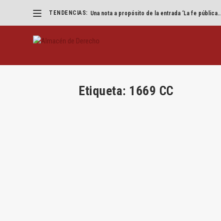
TENDENCIAS:
Una nota a propósito de la entrada ‘La fe pública..
Etiqueta:
1669 CC
Personalidad jurídica y sociedad
por
Jesús Alfaro
|
Oct 24, 2019
|
Civil
,
Jesús Alfaro
,
Lec
Por Jesús Alfaro Águila-Real A propósito del 
LEER MÁS