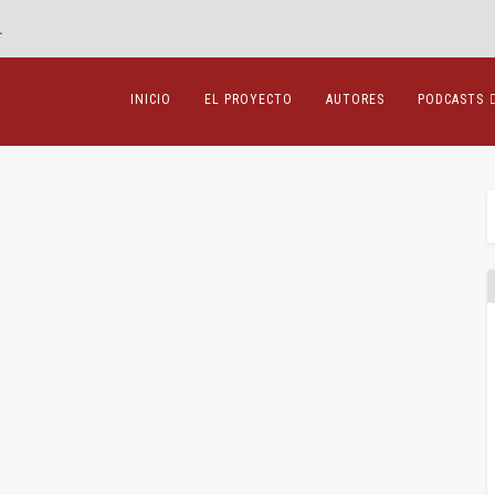
.
INICIO
EL PROYECTO
AUTORES
PODCASTS
ciones
,
Mercantil
|
1
|
Comentario del artículo 1669 del Código...