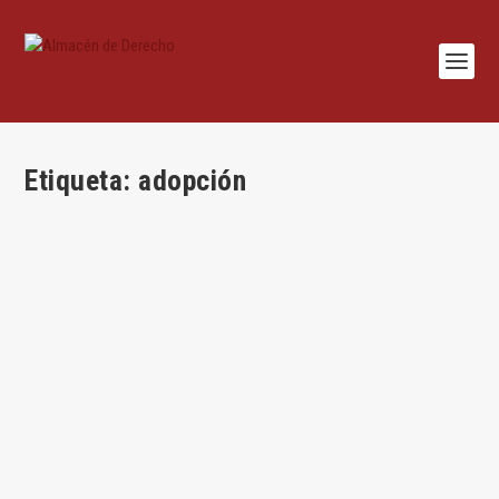
Etiqueta:
adopción
Interés del menor y familia biológica. Al hilo de
una ya famosa sentencia de la AP de Asturias
por
Juan Antonio García Amado
|
Sep 27, 2016
|
Civil
,
Juan Antonio García
Amado
,
Sentencias
|
3
|
Por Juan Antonio García Amado La reciente sentencia
88/2016 de la Audiencia Provincial de...
LEER MÁS