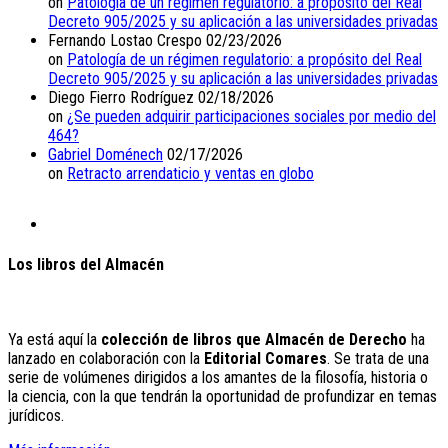
on
Patología de un régimen regulatorio: a propósito del Real
Decreto 905/2025 y su aplicación a las universidades privadas
Fernando Lostao Crespo
02/23/2026
on
Patología de un régimen regulatorio: a propósito del Real
Decreto 905/2025 y su aplicación a las universidades privadas
Diego Fierro Rodríguez
02/18/2026
on
¿Se pueden adquirir participaciones sociales por medio del
464?
Gabriel Doménech
02/17/2026
on
Retracto arrendaticio y ventas en globo
Los libros del Almacén
Ya está aquí la
colección de libros que Almacén de Derecho
ha
lanzado en colaboración con la
Editorial Comares
. Se trata de una
serie de volúmenes dirigidos a los amantes de la filosofía, historia o
la ciencia, con la que tendrán la oportunidad de profundizar en temas
jurídicos.