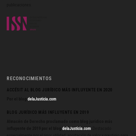
publicaciones.
RECONOCIMIENTOS
ACCÉSIT AL BLOG JURÍDICO MÁS INFLUYENTE EN 2020
Por el blog
delaJusticia.com
BLOG JURÍDICO MÁS INFLUYENTE EN 2019
Almacén de Derecho proclamado como blog jurídico más
influyente de 2019 por el blog
delaJusticia.com
. Destacado
especialmente por el rigor, utilidad, aportación de valor y prestigio para