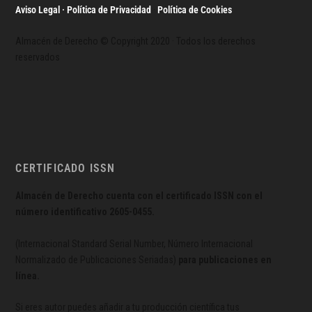
Aviso Legal · Política de Privacidad
·
Política de Cookies
Almacén de Derecho © Copyright 2020 · Todos los derechos
reservados
CERTIFICADO ISSN
Almacén de Derecho cuenta con el certificado ISSN con el
número identificativo
2605-0455.
(Internacional Standard Serial Number, Número Internacional
Normalizado de Publicaciones Seriadas)
para publicaciones en
línea.
Si eres autor puedes añadir a tu producción científica tus