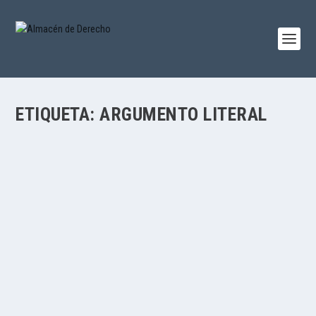
ETIQUETA:
ARGUMENTO LITERAL
LA INTERPRETACIÓN Y SUS ARGUMENTOS (II): EL
ARGUMENTO LITERAL
por
Juan Antonio García Amado
|
Mar 15, 2016
|
Juan Antonio García
Amado
,
Lecciones
,
Teoría del derecho
|
0
|
Por Juan Antonio García Amado La doctrina tradicional habla
del canon literal o gramatical. Otros,...
LEER MÁS