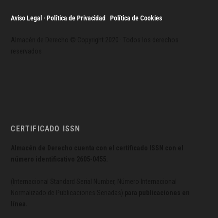
Aviso Legal · Política de Privacidad
·
Política de Cookies
Almacén de Derecho © Copyright 2020 · Todos los derechos
reservados
CERTIFICADO ISSN
Almacén de Derecho cuenta con el certificado ISSN con el
número identificativo
2605-0455.
(Internacional Standard Serial Number, Número Internacional
Normalizado de Publicaciones Seriadas)
para publicaciones en
línea.