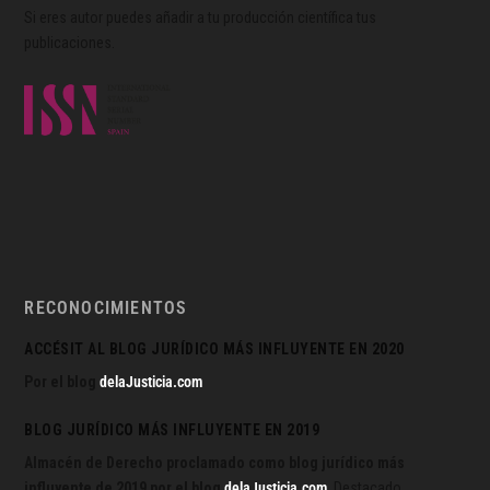
Si eres autor puedes añadir a tu producción científica tus
publicaciones.
RECONOCIMIENTOS
ACCÉSIT AL BLOG JURÍDICO MÁS INFLUYENTE EN 2020
Por el blog
delaJusticia.com
BLOG JURÍDICO MÁS INFLUYENTE EN 2019
Almacén de Derecho proclamado como blog jurídico más
influyente de 2019 por el blog
delaJusticia.com
. Destacado