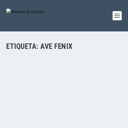
ETIQUETA:
AVE FENIX
LOS ÓRGANOS SOCIALES Y LA VIDA ETERNA DE
LAS CORPORACIONES: DIGNITAS NON MORITUR
por
Jesús Alfaro
|
Feb 7, 2020
|
Civil
,
Jesús Alfaro
,
Lecciones
,
Mercantil
|
1
|
Por Jesús Alfaro Águila-Real. <<Puede decirse que la
respublica no actúa por sí, sino que es...
LEER MÁS