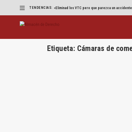
TENDENCIAS:
«Eliminad los VTC pero que parezca un accidente
Etiqueta:
Cámaras de come
¿Una nueva etapa para el Consejo d
por
Jesús Alfaro
|
Ene 31, 2023
|
Legislación
|
0
|
Por Lucas Blanque Rey 1. El Consejo de Trans
LEER MÁS