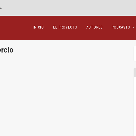
»
INICIO
EL PROYECTO
AUTORES
PODCASTS
rcio
e Transparencia y Buen Gobierno?
parencia y Buen Gobierno (CTBG) aparece...