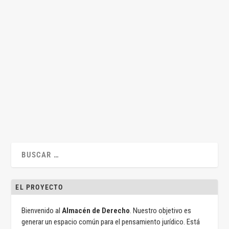
Las sociedades de capital cerradas: problemas
de política jurídica*
por
Almacén de Derecho
|
Nov 13, 2025
|
Arístides Jorge Viera
,
Derecho
de Sociedades
,
Legislación
,
Mercantil
|
0
|
Por Arístides Jorge Viera González Introducción Treinta años
después de la gran reforma de la...
LEER MÁS
EL PROYECTO
Bienvenido al
Almacén de Derecho
. Nuestro objetivo es
generar un espacio común para el pensamiento jurídico. Está