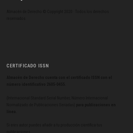
Almacén de Derecho © Copyright 2020 · Todos los derechos
reservados
CERTIFICADO ISSN
Almacén de Derecho cuenta con el certificado ISSN con el
número identificativo
2605-0455.
(Internacional Standard Serial Number, Número Internacional
Normalizado de Publicaciones Seriadas)
para publicaciones en
línea.
Si eres autor puedes añadir a tu producción científica tus
publicaciones.