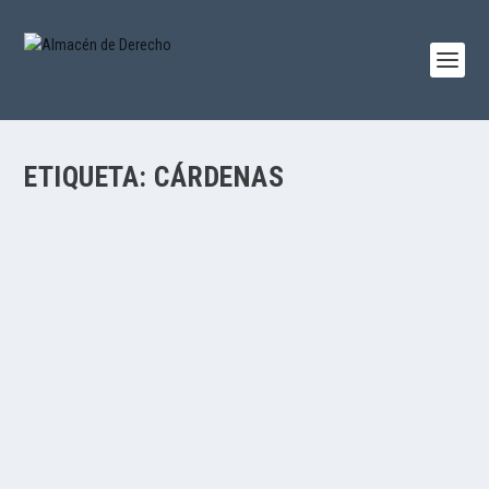
ETIQUETA:
CÁRDENAS
LA ECONOMÍA MORAL
por
Jesús Alfaro
|
Jul 29, 2016
|
Economía
,
Jesús Alfaro
|
0
|
Por Jesús Alfaro Águila-Real ,,, A propósito de Bowles,
Samuel, The Moral Economy … “las...
LEER MÁS