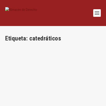
Etiqueta:
catedráticos
Una universidad de catedráticos
por
Jorge Agudo González
|
Ene 8, 2025
|
Administrativo
,
Habilidades
,
Jorge Agudo
|
0
|
Por Jorge Agudo González Introducción La universidad está
viviendo un cambio importante en la...
LEER MÁS