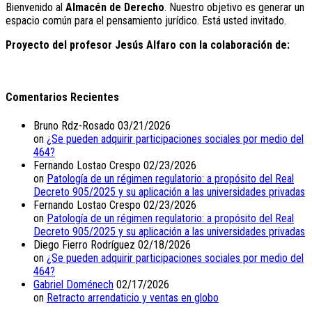
Bienvenido al
Almacén de Derecho
. Nuestro objetivo es generar un
espacio común para el pensamiento jurídico. Está usted invitado.
Proyecto del profesor Jesús Alfaro con la colaboración de:
Comentarios Recientes
Bruno Rdz-Rosado
03/21/2026
on
¿Se pueden adquirir participaciones sociales por medio del
464?
Fernando Lostao Crespo
02/23/2026
on
Patología de un régimen regulatorio: a propósito del Real
Decreto 905/2025 y su aplicación a las universidades privadas
Fernando Lostao Crespo
02/23/2026
on
Patología de un régimen regulatorio: a propósito del Real
Decreto 905/2025 y su aplicación a las universidades privadas
Diego Fierro Rodríguez
02/18/2026
on
¿Se pueden adquirir participaciones sociales por medio del
464?
Gabriel Doménech
02/17/2026
on
Retracto arrendaticio y ventas en globo