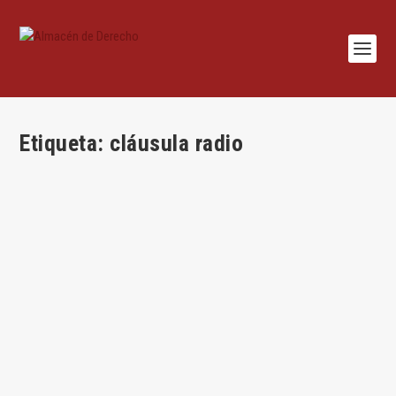
Etiqueta:
cláusula radio
Cláusulas-radio y Derecho de la Competencia
por
Jesús Alfaro
|
Ago 31, 2015
|
Competencia
,
Mercantil
|
1
|
Por Jesús Alfaro El Bundeskartellamt prohíbe a un factory
outlet center incluir en sus contratos...
LEER MÁS