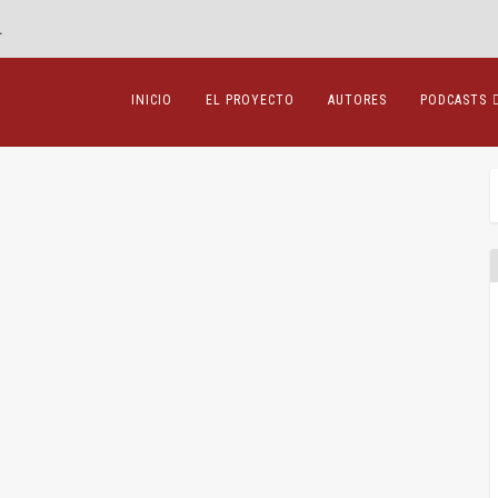
»
INICIO
EL PROYECTO
AUTORES
PODCASTS
es
,
Mercantil
|
1
|
función histórica del comisionista Un...