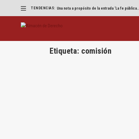
TENDENCIAS:
«Eliminad los VTC pero que parezca un accidente
Etiqueta:
comisión
Lección: la comisión mercantil
por
Jesús Alfaro
|
Abr 29, 2020
|
Jesús Alfaro
,
Leccion
Por Jesús Alfaro Águila-Real Introducción: la 
LEER MÁS