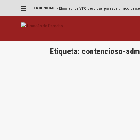
TENDENCIAS:
«Eliminad los VTC pero que parezca un accidente
Etiqueta:
contencioso-admi
La medida cautelar que ordena mante
mientras se tramita el recurso cont
por
Alejandro Huergo Lora
|
Jul 31, 2024
|
Administrati
Por Alejandro Huergo Lora Es ya un lugar comú
LEER MÁS