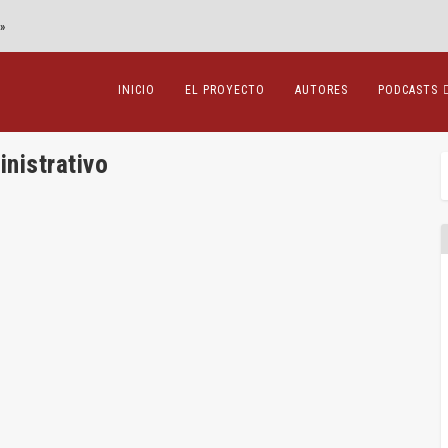
»
INICIO
EL PROYECTO
AUTORES
PODCASTS
nistrativo
ner la preferencia de un proyecto de parque eólico
ra la denegación de su autorización
vo
,
Alejandro Huergo
,
Procesal
,
Sentencias
|
0
|
n recordar que el proceso contencioso-administrativo...