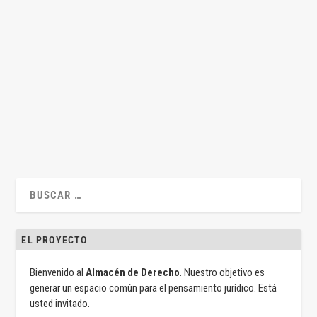
La responsabilidad de las plataformas digitales*
por
Jacinto José Pérez Benítez
|
May 10, 2024
|
Civil
,
Jacinto José Pérez
Benítez
,
Legislación
,
propiedad industrial
|
0
|
Por Jacinto José Pérez Benítez A Ramón Casas. In
memoriam. Introducción El ámbito de la propiedad...
LEER MÁS
EL PROYECTO
Bienvenido al
Almacén de Derecho
. Nuestro objetivo es
generar un espacio común para el pensamiento jurídico. Está
usted invitado.