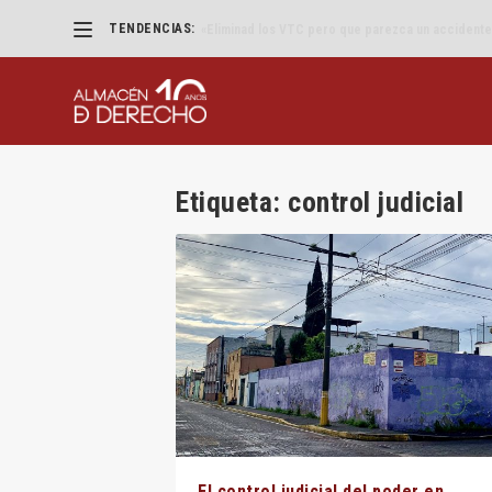
TENDENCIAS:
«Eliminad los VTC pero que parezca un accidente
Etiqueta:
control judicial
El control judicial del poder en